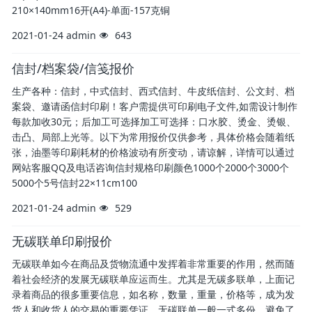
210×140mm16开(A4)-单面-157克铜
2021-01-24
admin
643
信封/档案袋/信笺报价
生产各种：信封，中式信封、西式信封、牛皮纸信封、公文封、档
案袋、邀请函信封印刷！客户需提供可印刷电子文件,如需设计制作
每款加收30元；后加工可选择加工可选择：口水胶、烫金、烫银、
击凸、局部上光等。以下为常用报价仅供参考，具体价格会随着纸
张，油墨等印刷耗材的价格波动有所变动，请谅解，详情可以通过
网站客服QQ及电话咨询信封规格印刷颜色1000个2000个3000个
5000个5号信封22×11cm100
2021-01-24
admin
529
无碳联单印刷报价
无碳联单如今在商品及货物流通中发挥着非常重要的作用，然而随
着社会经济的发展无碳联单应运而生。尤其是无碳多联单，上面记
录着商品的很多重要信息，如名称，数量，重量，价格等，成为发
货人和收货人的交易的重要凭证。无碳联单一般一式多份，避免了