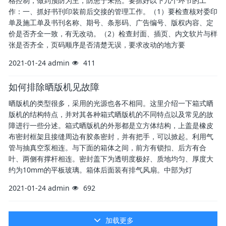
格控制，做到预防为主，防患于未然。要抓好以下几个环节的工
作：一、抓好书刊印装前后交接的管理工作。（1）要检查核对委印
单及施工单及书刊名称、期号、条形码、广告编号、版权内容、定
价是否齐全一致，有无改动。（2）检查封面、插页、内文软片与样
张是否齐全，页码顺序是否清楚无误，要求改动的地方要
2021-01-24
admin
411
如何排除晒版机见故障
晒版机的类型很多，采用的光源也各不相同。这里介绍一下箱式晒
版机的结构特点，并对其各种箱式晒版机的不同特点以及常见的故
障进行一些分述。箱式晒版机的外形都是立方体结构，上盖是橡皮
布密封框架且接缝周边有胶条密封，并有把手，可以掀起。利用气
管与抽真空泵相连。与下面的箱体之间，前方有锁扣、后方有合
叶、两侧有撑杆相连。密封盖下为透明度极好、质地均匀、厚度大
约为10mm的平板玻璃。箱体后面装有排气风扇。中部为灯
2021-01-24
admin
692
加载更多