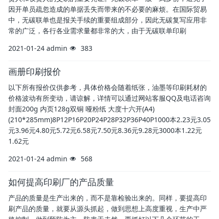
因开单员疏忽造成的单据丢失而带来的不必要的麻烦。在国际贸易
中，无碳联单也是报关手续的重要组成部分，因此无碳复写应用非
常的广泛，各行各业需求量都非常的大，由于无碳联单印刷
2021-01-24
admin
383
画册印刷报价
以下所有报价仅供参考，具体价格会随着纸张，油墨等印刷耗材的
价格波动有所变动，请谅解，详情可以通过网站客服QQ及电话咨询
封面200g 内页128g双铜 哑粉纸 大度十六开(A4)
(210*285mm)8P12P16P20P24P28P32P36P40P1000本2.23元3.05
元3.96元4.80元5.72元6.58元7.50元8.36元9.28元3000本1.22元
1.62元
2021-01-24
admin
568
如何提高印刷厂的产品质量
产品的质量是生产出来的，而不是靠检验出来的。同样，要提高印
刷产品的质量，就要从源头抓起，做到思想上高度重视，生产中严