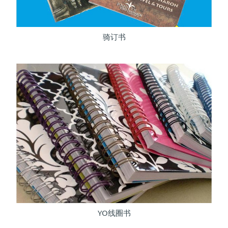
骑订书
YO线圈书