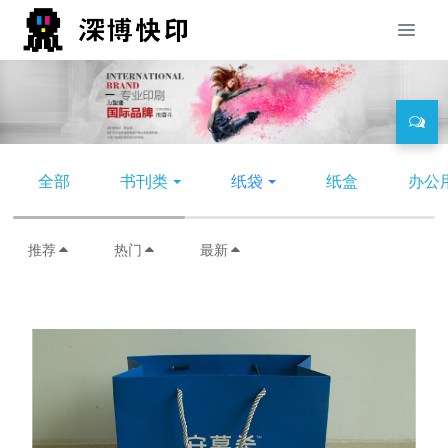
全部
书刊类
纸袋
纸盒
办公
推荐
热门
最新