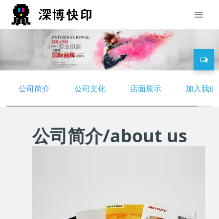
公司简介
公司文化
店面展示
加入我们
公司简介/about us