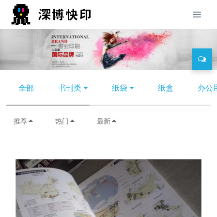
全部
书刊类
纸袋
纸盒
办公
推荐
热门
最新