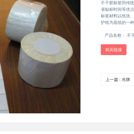
不干胶标签同传
省贴标时间等优
标签材料以纸张
护纸为底纸的一
产品名称：
不
购买链接
上一篇
: 吊牌