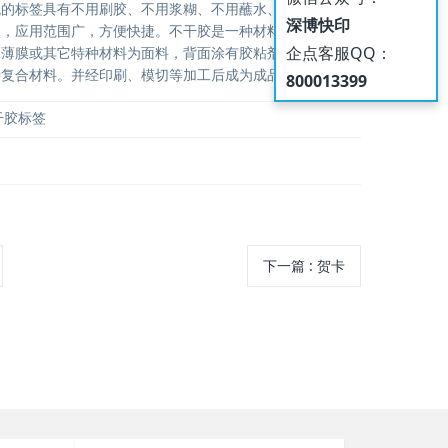
统的标签具有不用刷胶、不用浆糊、不用蘸水、无污染、节
深博快印
点，应用范围广，方便快捷。不干胶是一种材料，也叫自粘
企点客服QQ：
、薄膜或其它特种材料为面料，背面涂有胶粘剂，以涂硅保
种复合材料。并经印刷、模切等加工后成为成品标签。
800013399
干胶标签
下一篇
: 贺卡