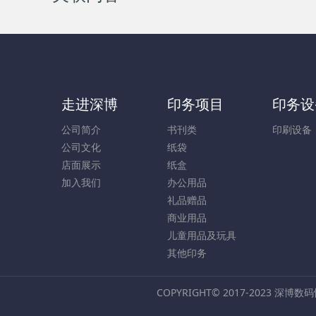
走进深博
印务项目
印务设
公司简介
书刊类
印刷设备
公司文化
纸袋
店面展示
纸盒
加入我们
办公用品
礼品赠品
商业用品
儿童用品及玩具
其他印务
COPYRIGHT© 2017-2023 深博