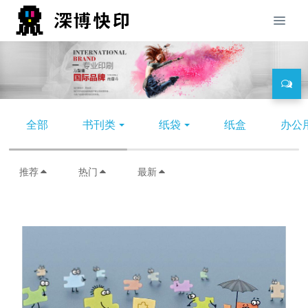
全部
书刊类
纸袋
纸盒
办公
推荐
热门
最新