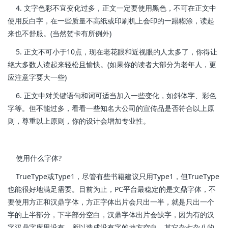
4. 文字色彩不宜变化过多，正文一定要使用黑色，不可在正文中
使用反白字，在一些质量不高纸或印刷机上会印的一蹋糊涂，读起
来也不舒服。(当然贺卡有所例外)
5. 正文不可小于10点，现在老花眼和近视眼的人太多了，你得让
绝大多数人读起来轻松且愉快。(如果你的读者大部分为老年人，更
应注意字要大一些)
6. 正文中对关键语句和词可适当加入一些变化，如斜体字、彩色
字等。但不能过多，看看一些知名大公司的宣传品是否符合以上原
则，尊重以上原则，你的设计会增加专业性。
使用什么字体?
TrueType或Type1，尽管有些书籍建议只用Type1，但TrueType
也能很好地满足需要。目前为止，PC平台最稳定的是文鼎字体，不
要使用方正和汉鼎字体，方正字体出片会只出一半，就是只出一个
字的上半部分，下半部分空白，汉鼎字体出片会缺字，因为有的汉
字汉鼎字库里没有。所以造成没有字的地方空白。其它杂七杂八的