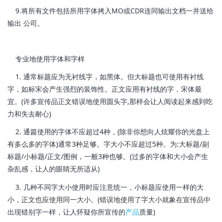
9.将所有文件包括所用字体拷入MO或CDR连同输出文档一并送给
输出 公司。
专业地使用字体和字样
1. 通常标题应为无衬线字，如黑体。但大标题也可使用有衬线
字，如标宋会产生强烈的装饰性。正文应用有衬线的字，宋体最
宜。(许多宣传品正文错误地使用圆头字,那样会让人阅读起来感到吃
力和失去耐心)
2. 通篇使用的字体不应超过4种，(除非你想向人炫耀你的光盘上
有多么多的字体)通常3种足够。字大小不应超过5种。为:大标题/副
标题/小标题/正文/图例，一般3种也够。(过多的字体和大小会产生
杂乱感，让人的眼睛无所适从)
3. 几种不同字大小使用时应注意统一，小标题应使用一样的大
小，正文也应使用同一大小。(错误地使用了字大小就象在宣传品中
出现错别字一样，让人怀疑你所宣传的
产品
质量)