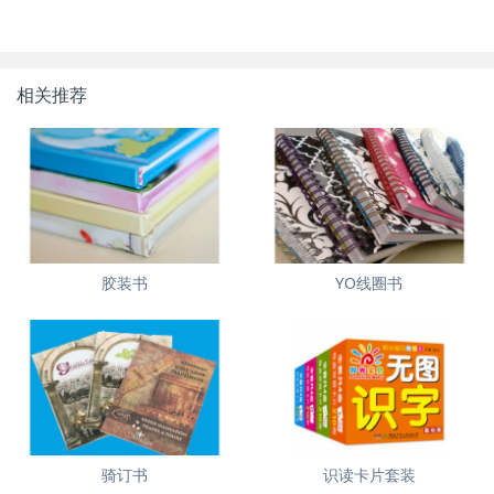
相关推荐
胶装书
YO线圈书
骑订书
识读卡片套装